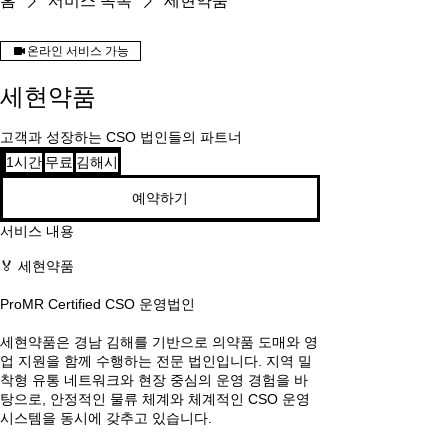
홈
서비스 목록
세현약품
온라인 서비스 가능
세현약품
고객과 성장하는 CSO 법인들의 파트너
무
1시간
1
무료
김해시
료
시
예약하기
서비스 내용
🏅 세현약품
ProMR Certified CSO 운영법인
세현약품은 경남 김해를 기반으로 의약품 도매와 영
업 지원을 함께 수행하는 전문 법인입니다. 지역 밀
착형 유통 네트워크와 현장 중심의 운영 경험을 바
탕으로, 안정적인 물류 체계와 체계적인 CSO 운영
시스템을 동시에 갖추고 있습니다.