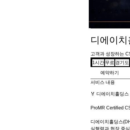
홈
서비스 목록
온라인 서비스 가능
디에이치
고객과 성장하는 C
무
1시간
1
무료
경기도
료
시
예약하기
서비스 내용
🏅 디에이치홀딩스 
ProMR Certifie
디에이치홀딩스(DH
실행력과 현장 중심