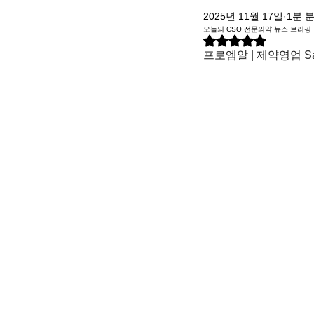
2025년 11월 17일
1분 
오늘의 CSO·전문의약 뉴스 브리핑
별점 5점 중 NaN점을 주
프로엠알 | 제약영업 S