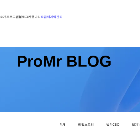
소개
프로그램
블로그
커뮤니티
요금제
계약관리
ProMr BLOG
전체
리얼스토리
법인CSO
업계