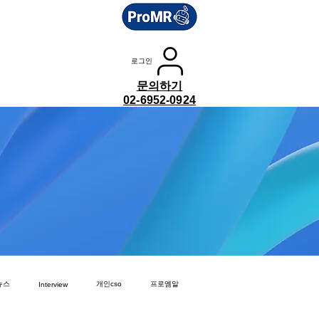
로그인
문의하기
02-6952-0924
뉴스
개인cso
프로엠알
Interview