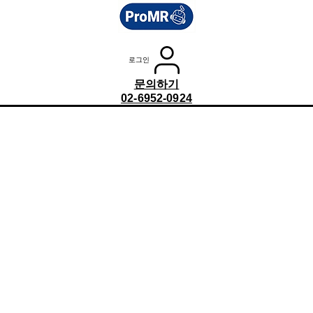
로그인
문의하기
02-6952-0924