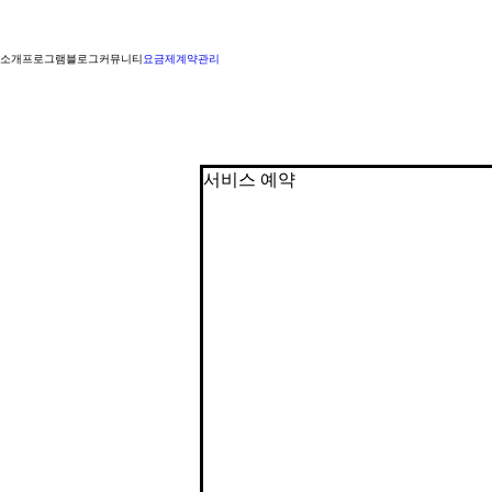
소개
프로그램
블로그
커뮤니티
요금제
계약관리
서비스 예약