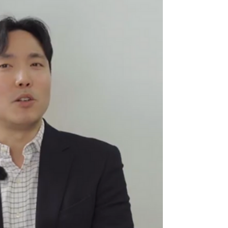
제입니다. 특히 조직이 확장되면서 정산과 증
빙 업무가 폭증하고, 법적 리스크 관리가 복잡
해지는 상황에서는 더욱 그렇습니다. 이런 문
제를 해결하기 위해서는 데이터 기반의 지능
형 플랫폼 도입이 필수적입니다. ProEMR은
바로 그런 요구에 부합하는 혁신적인 디지털
운영체제(OS)입니다. 이 글에서는 ProMR의
주요 기능과 장점, 그리고 실제 업무에 어떻게
적용할 수 있는지 구체적으로 설명드리겠습니
다. 또한, ProMR을 직접 경험할 수 있는 데모
신청 방법도 안내해 드립니다. ProER 데모 신
청: 왜 지금이 적기인가? ProMR은 제약사와
CSO, 헬스케어 영업 전문가, 그리고 컴플라이
언스 담당자 모두에게 최적화된 솔루션입니
다. 특히 다음과 같은 상황에 계시다면
ProEMR 도입을 적극 고려해 보셔야 합니다.
조직 확장으로 인한 업무량 급증 정산과 증빙
업