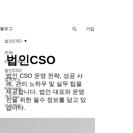
가입
블로그
법인CSO
전체
법인CSO
리얼스토리
법인CSO
법인 CSO 운영 전략, 성공 사
업계뉴스
례, 관리 노하우 및 실무 팁을
Interview
제공합니다. 법인 대표와 운영
개인cso
진을 위한 필수 정보를 담고 있
프로엠알
습니다.