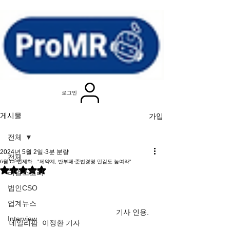
로그인
가입
게시물
전체
2024년 5월 2일
3분 분량
전체
6월 CP법제화…"제약계, 반부패·준법경영 민감도 높여라"
별점 5점 중 NaN점을 주었습니다.
리얼스토리
법인CSO
업계뉴스
기사 인용. 
Interview
데일리팜  이정환 기자