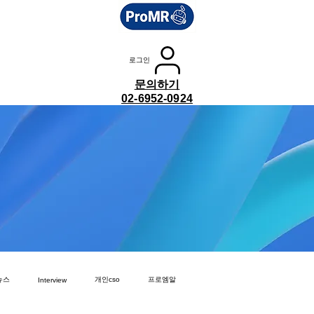
로그인
문의하기
02-6952-0924
뉴스
개인cso
프로엠알
Interview