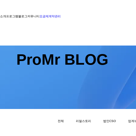
소개
프로그램
블로그
커뮤니티
요금제
계약관리
ProMr BLOG
전체
리얼스토리
법인CSO
업계