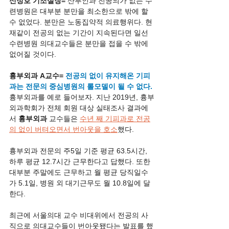
신정호 기조실장= 
산부인과 전공의가 없는 수
련병원은 대부분 분만을 최소한으로 밖에 할 
수 없었다. 분만은 노동집약적 의료행위다. 현
재같이 전공의 없는 기간이 지속된다면 일선 
수련병원 의대교수들은 분만을 접을 수 밖에 
없어질 것이다.
흉부외과 A교수= 
전공의 없이 유지해온 기피
과는 전문의 중심병원의 롤모델이 될 수 없다.
흉부외과를 예로 들어보자. 지난 2019년, 흉부
외과학회가 전체 회원 대상 실태조사 결과에
서 
흉부외과
 교수들은 
수년 째 기피과로 전공
의 없이 버텨오면서 번아웃을 호소
했다. 
흉부외과 전문의 주5일 기준 평균 63.5시간, 
하루 평균 12.7시간 근무한다고 답했다. 또한 
대부분 주말에도 근무하고 월 평균 당직일수
가 5.1일, 병원 외 대기근무도 월 10.8일에 달
한다.
최근에 서울의대 교수 비대위에서 전공의 사
직으로 의대교수들이 번아웃됐다는 발표를 했