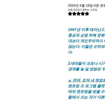
2024년 6월 18일
6분 분
요즘 Z세대가 원하는 소속감
별점 5점 중 NaN점을 주
1997년 이후 태어난
충성과 상명 하복 문화
대보다 개인주의적이 며
않는다. 이들은 오히려
다. 
Z세대들이 코로나 시기
관계를 높 일 방법은 
▲ 먼저, 조직 내 멘
멘토링 프 로그램 플랫
태의 멘토링을 받을 수 
할에서 오는 각기 다른