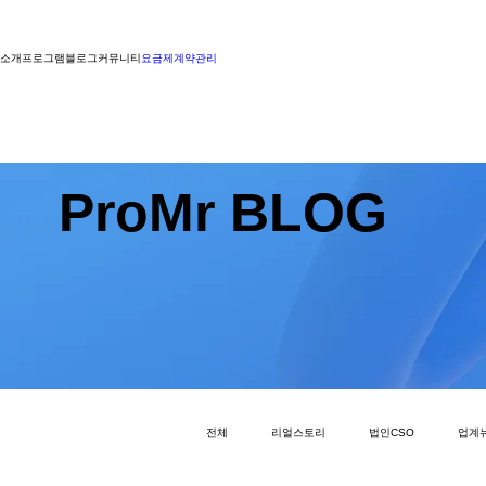
소개
프로그램
블로그
커뮤니티
요금제
계약관리
ProMr BLOG
전체
리얼스토리
법인CSO
업계