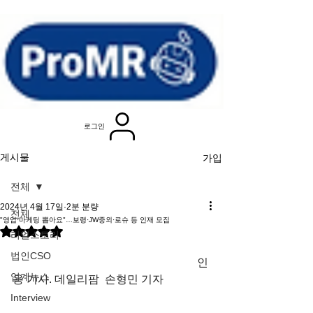
로그인
가입
게시물
전체
2024년 4월 17일
2분 분량
전체
"영업·마케팅 뽑아요"…보령·JW중외·로슈 등 인재 모집
별점 5점 중 NaN점을 주었습니다.
리얼스토리
법인CSO
                                                                  인
업계뉴스
용 기사. 데일리팜  손형민 기자
Interview