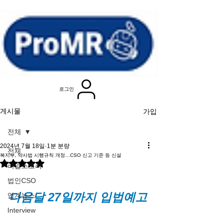
로그인
가입
게시물
전체
2024년 7월 18일
1분 분량
전체
복지부, 약사법 시행규칙 개정…CSO 신고 기준 등 신설
별점 5점 중 NaN점을 주었습니다.
리얼스토리
법인CSO
다음달 27일까지 입법예고
업계뉴스
Interview