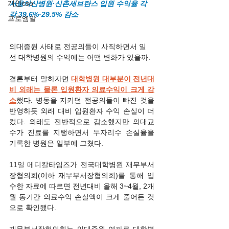
개인cso
서울아산병원·신촌세브란스 입원 수익율 각
각 39.6%·29.5% 감소
프로엠알
의대증원 사태로 전공의들이 사직하면서 일
선 대학병원의 수익에는 어떤 변화가 있을까.
결론부터 말하자면 
대학병원 대부분이 전년대
비 외래는 물론 입원환자 의료수익이 크게 감
소
했다. 병동을 지키던 전공의들이 빠진 것을 
반영하듯 외래 대비 입원환자 수익 손실이 더 
컸다. 외래도 전반적으로 감소했지만 의대교
수가 진료를 지탱하면서 두자리수 손실율을 
기록한 병원은 일부에 그쳤다.
11일 메디칼타임즈가 전국대학병원 재무부서
장협의회(이하 재무부서장협의회)를 통해 입
수한 자료에 따르면 전년대비 올해 3~4월, 2개
월 동기간 의료수익 손실액이 크게 줄어든 것
으로 확인됐다.