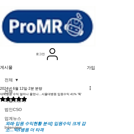
로그인
가입
게시물
전체
2024년 6월 12일
2분 분량
전체
대학병원 수익 얼마나 줄었나…서울대병원 입원수익 41% '뚝'
별점 5점 중 NaN점을 주었습니다.
리얼스토리
법인CSO
업계뉴스
외래·입원 수익현황 분석] 입원수익 크게 감
Interview
소…빅5병원 더 타격