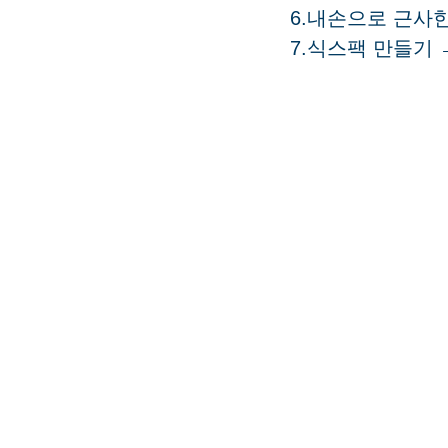
6.내손으로 근사한
7.식스팩 만들기 