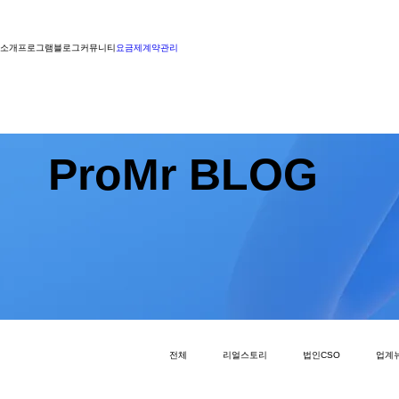
소개
프로그램
블로그
커뮤니티
요금제
계약관리
ProMr BLOG
전체
리얼스토리
법인CSO
업계