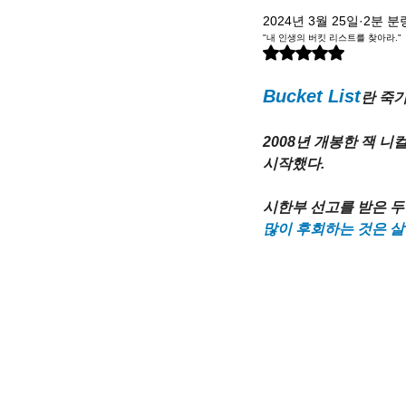
2024년 3월 25일
2분 분
"내 인생의 버킷 리스트를 찾아라."
별점 5점 중 NaN점을 주
Bucket List
란
 죽
2008년 개봉한 잭 니
시작했다.
시한부 선고를 받은 두
많이 ​후회하는 것은 