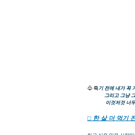
♧ 죽
기 전에 내가 꼭
              
               이
□ 한 살 더 먹기