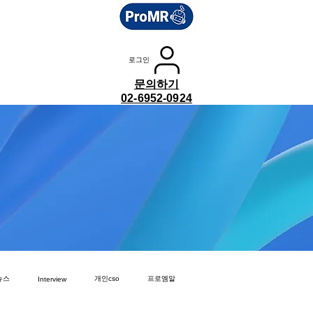
로그인
문의하기
02-6952-0924
뉴스
개인cso
프로엠알
Interview