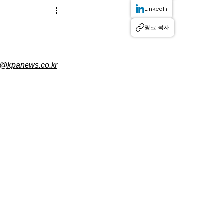
LinkedIn
링크 복사
j@kpanews.co.kr