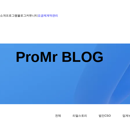
소개
프로그램
블로그
커뮤니티
요금제
계약관리
ProMr BLOG
전체
리얼스토리
법인CSO
업계