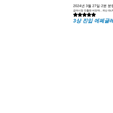
2024년 3월 27일
2분 분
급여시장 진출한 비만약…국산 GLP
별점 5점 중 NaN점을 주
3상 진입 에페글